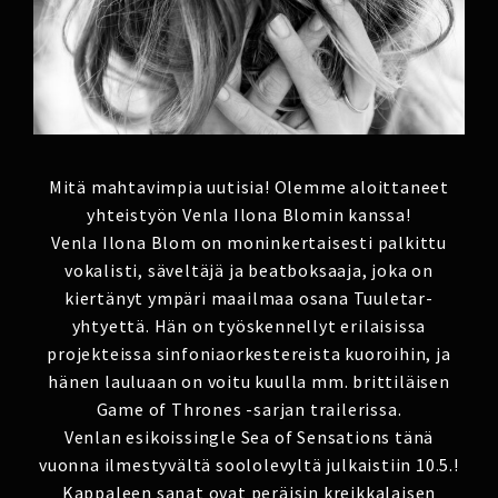
Mitä mahtavimpia uutisia! Olemme aloittaneet
yhteistyön Venla Ilona Blomin kanssa!
Venla Ilona Blom on moninkertaisesti palkittu
vokalisti, säveltäjä ja beatboksaaja, joka on
kiertänyt ympäri maailmaa osana Tuuletar-
yhtyettä. Hän on työskennellyt erilaisissa
projekteissa sinfoniaorkestereista kuoroihin, ja
hänen lauluaan on voitu kuulla mm. brittiläisen
Game of Thrones -sarjan trailerissa.
Venlan esikoissingle Sea of Sensations tänä
vuonna ilmestyvältä soololevyltä julkaistiin 10.5.!
Kappaleen sanat ovat peräisin kreikkalaisen