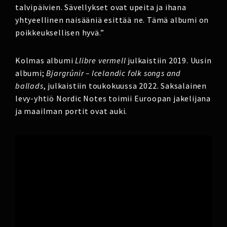
talvipäivien. Sävellykset ovat upeita ja ihana
yhtyeellinen naisääniä esittää ne. Tämä albumi on
poikkeuksellisen hyvä.”
Kolmas albumi
Llibre vermell
julkaistiin 2019. Uusin
albumi;
Bjargrúnir – Icelandic folk songs and
ballads
, julkaistiin toukokuussa 2022. Saksalainen
levy-yhtiö Nordic Notes toimii Euroopan jakelijana
ja maailman portit ovat auki.