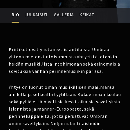
BIO
JULKAISUT
GALLERIA
KEIKAT
Kriitikot ovat ylistäneet islantilaista Umbraa
yhtenä mielenkiintoisimmista yhtyeistä, etenkin
heidän musiikillista intohimoaan sekä erinomaisia
sovituksia vanhan perinnemusiikin parissa.
Yhtye on luonut oman musiikillisen maailmansa
uniikilla ja selkeällä tyylillään. Kokoelmaan kuuluu
sekä pyhiä että maallisia keski-aikaisia sävellyksiä
Islannista ja manner-Euroopasta, sekä
perinnekappaleita, jotka perustuvat Umbran
omiin sävellyksiin.
Neljän islantilaisleidin