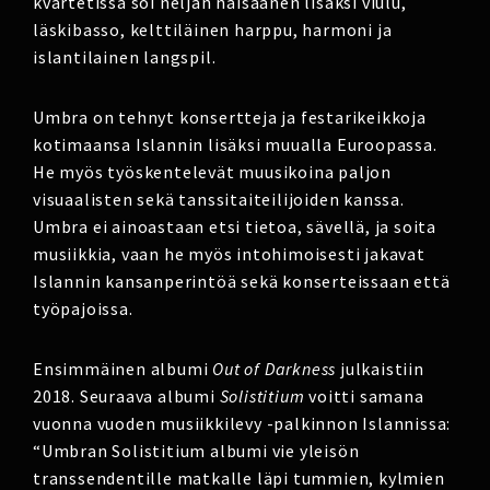
kvartetissa soi neljän naisäänen lisäksi viulu,
läskibasso, kelttiläinen harppu, harmoni ja
islantilainen langspil.
Umbra on tehnyt konsertteja ja festarikeikkoja
kotimaansa Islannin lisäksi muualla Euroopassa.
He myös työskentelevät muusikoina paljon
visuaalisten sekä tanssitaiteilijoiden kanssa.
Umbra ei ainoastaan etsi tietoa, sävellä, ja soita
musiikkia, vaan he myös intohimoisesti jakavat
Islannin kansanperintöä sekä konserteissaan että
työpajoissa.
Ensimmäinen albumi
Out of Darkness
julkaistiin
2018. Seuraava albumi
Solistitium
voitti samana
vuonna vuoden musiikkilevy -palkinnon Islannissa:
“Umbran Solistitium albumi vie yleisön
transsendentille matkalle läpi tummien, kylmien