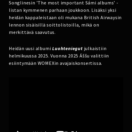
Songlinesin ’The most important Sámi albums’ -
listan kymmenen parhaan joukkoon. Lisäksi yksi
heidän kappaleistaan oli mukana British Airwaysin
lennon sisäisillä soittolistoilla, mikä on
merkittävä saavutus.
Heidän uusi albumi
Luohteniegut
julkaistiin
helmikuussa 2025. Vuonna 2025 Áššu valittiin
esiintymään WOMEXin avajaiskonsertissa.