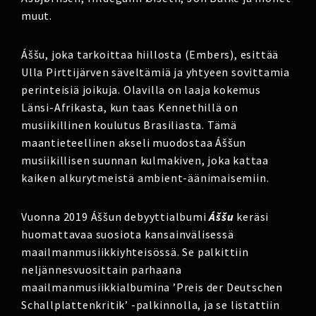
muut.
Áššu, joka tarkoittaa hiillosta (Embers), esittää
Ulla Pirttijärven säveltämiä ja yhtyeen sovittamia
perinteisiä joikuja. Olavilla on laaja kokemus
Länsi-Afrikasta, kun taas Kennethillä on
musiikillinen koulutus Brasiliasta. Tämä
maantieteellinen akseli muodostaa Áššun
musiikillisen suunnan kulmakiven, joka kattaa
kaiken alkurytmeistä ambient-äänimaisemiin.
Vuonna 2019 Áššun debyyttialbumi
Áššu
keräsi
huomattavaa suosiota kansainvälisessä
maailmanmusiikkiyhteisössä. Se palkittiin
neljännesvuosittain parhaana
maailmanmusiikkialbumina ’Preis der Deutschen
Schallplattenkritik’ -palkinnolla, ja se listattiin