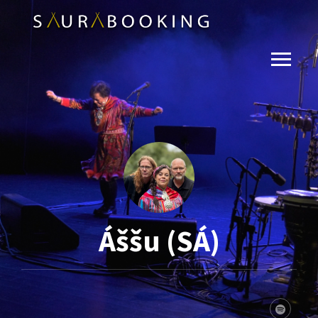
Áššu (SÁ)