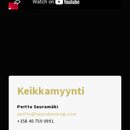
Keikkamyynti
Perttu Sauramäki
perttu@saurabooking.com
+358 40 759 0991