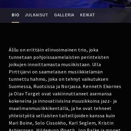
BIO
JULKAISUT
GALLERIA
KEIKAT
Áššu on erittäin elinvoimainen trio, joka
tunnetaan pohjoissaamelaisten perinteisten
joikujen innoittamasta musiikistaan. Ulla
Pirttijärvi on saamelaisen musiikkielämän
tunnettu hahmo, joka on tehnyt vaikutuksen
Suomessa, Ruotsissa ja Norjassa. Kenneth Ekornes
ja Olav Torget ovat vakiinnuttaneet asemansa
kokeneina ja innovatiivisina muusikkoina jazz- ja
maailmanmusiikkikentällä, ja he ovat tehneet
yhteistyötä sellaisten taiteilijoiden kanssa kuin
Mari Boine, Solo Cissokho, Karl Seglem, Kristin
Asbjørnsen, Hildegunn Øiseth, Jon Balke ja monet