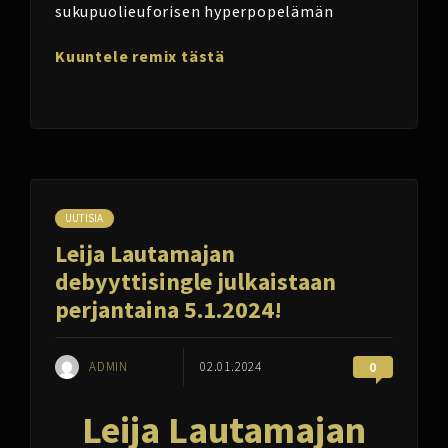
sukupuolieuforisen hyperpopelämän
Kuuntele remix tästä
UUTISIA
Leija Lautamajan
debyyttisingle julkaistaan
perjantaina 5.1.2024!
ADMIN
02.01.2024
0
Leija Lautamajan