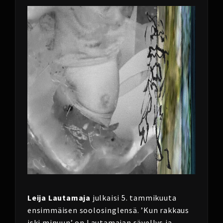
Leija Lautamaja
julkaisi 5. tammikuuta
ensimmäisen soolosinglensä. ’Kun rakkaus
iski minuun’ on Lautamajan sävellys ja