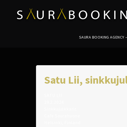
SAURA BOOKING AGENCY – 
Satu Lii, sinkkuj
SATU LII
29.2.2024
Sinkkujulkkarit
Cafe Saurahuone
Helsinki, Finland