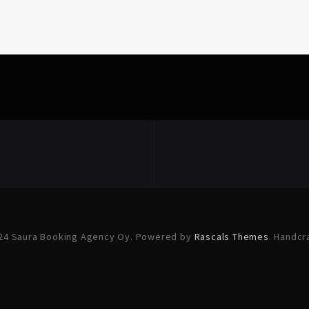
24 Saura Booking Agency Oy. Powered by
Rascals Themes
. Handcr