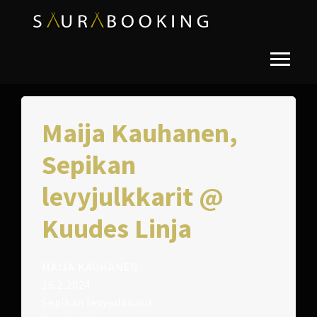
Maija Kauhanen,
Sepikan
levyjulkkarit @
Kuudes Linja
MAIJA KAUHANEN
16.2.2024
Sepikan levyjulkkarit