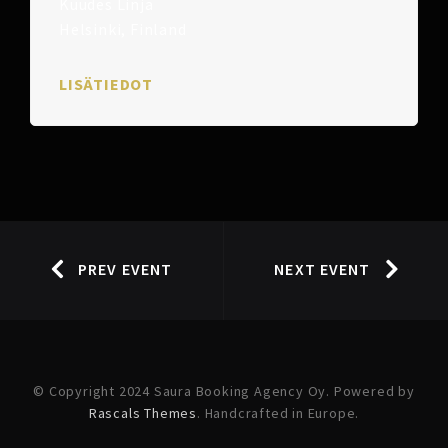
Kuudes Linja
Helsinki, Finland
LISÄTIEDOT
PREV EVENT
NEXT EVENT
© Copyright 2024 Saura Booking Agency Oy. Powered by
Rascals Themes
. Handcrafted in Europe.